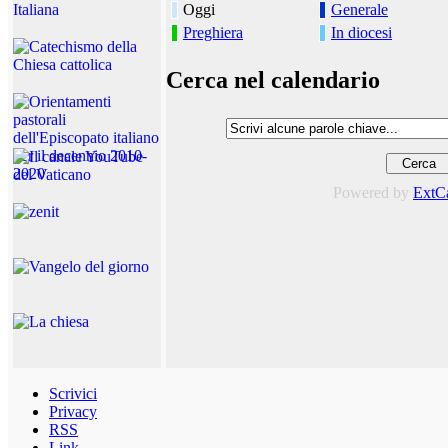
Oggi
Generale
Preghiera
In diocesi
Cerca nel calendario
Powered by
ExtC
Scrivici
Privacy
RSS
Link