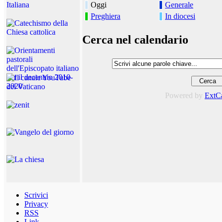
Oggi
Generale
Preghiera
In diocesi
Cerca nel calendario
Powered by
ExtC
Scrivici
Privacy
RSS
Link