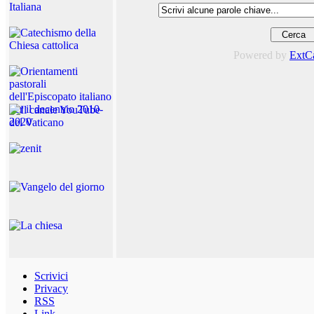
Powered by
ExtC
Scrivici
Privacy
RSS
Link