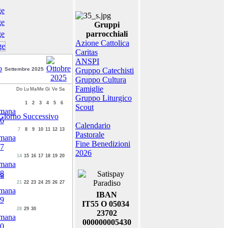
Gruppi
parrocchiali
Azione Cattolica
Caritas
ANSPI
Settembre 2025
Gruppo Catechisti
Gruppo Cultura
Famiglie
Do
Lu
Ma
Me
Gi
Ve
Sa
Gruppo Liturgico
1
2
3
4
5
6
Scout
Calendario
7
8
9
10
11
12
13
Pastorale
Fine Benedizioni
2026
14
15
16
17
18
19
20
ra
21
22
23
24
25
26
27
IBAN
IT55 O 05034
28
29
30
23702
000000005430