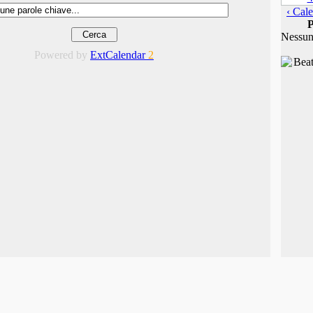
‹ Cale
P
Nessun
Powered by
ExtCalendar
2