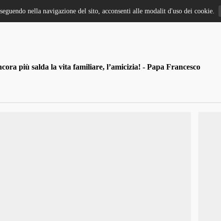
oseguendo nella navigazione del sito, acconsenti alle modalit d'uso dei cookie.
ra più salda la vita familiare, l’amicizia! - Papa Francesco