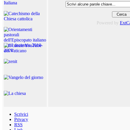
Powered by
ExtC
Scrivici
Privacy
RSS
Link