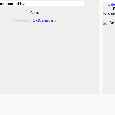
‹ Cale
P
Nessun
Powered by
ExtCalendar
2