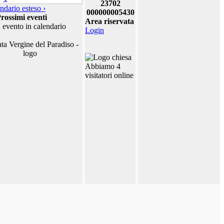
23702
ndario esteso ›
000000005430
rossimi eventi
Area riservata
 evento in calendario
Login
Abbiamo 4
visitatori online