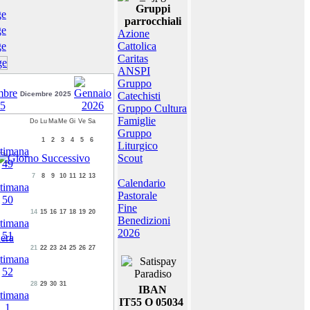
Gruppi
parrocchiali
Azione
Cattolica
Caritas
ANSPI
Gruppo
Dicembre 2025
Catechisti
Gruppo Cultura
Famiglie
Do
Lu
Ma
Me
Gi
Ve
Sa
Gruppo
1
2
3
4
5
6
Liturgico
Scout
7
8
9
10
11
12
13
Calendario
Pastorale
Fine
14
15
16
17
18
19
20
Benedizioni
2026
era
21
22
23
24
25
26
27
28
29
30
31
IBAN
IT55 O 05034