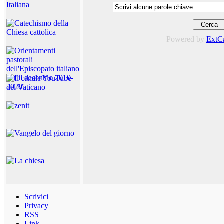
Powered by
ExtC
Scrivici
Privacy
RSS
Link