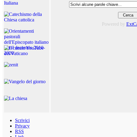
Powered by
ExtC
Scrivici
Privacy
RSS
Link