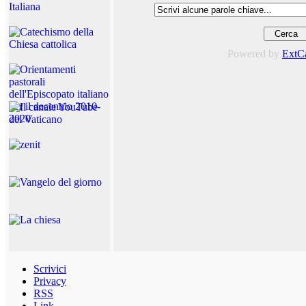
Powered by
ExtC
Scrivici
Privacy
RSS
Link