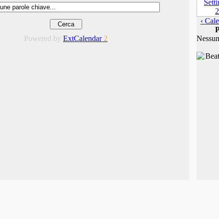
‹ Cale
P
Powered by
ExtCalendar
2
Nessun