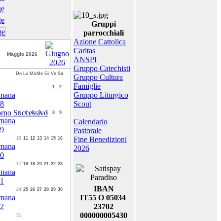
Gruppi
parrocchiali
Azione Cattolica
Caritas
Maggio 2026
ANSPI
Gruppo Catechisti
Do
Lu
Ma
Me
Gi
Ve
Sa
Gruppo Cultura
Famiglie
1
2
Gruppo Liturgico
Scout
3
4
5
6
7
8
9
Calendario
Pastorale
Fine Benedizioni
10
11
12
13
14
15
16
2026
17
18
19
20
21
22
23
IBAN
24
25
26
27
28
29
30
IT55 O 05034
23702
000000005430
31