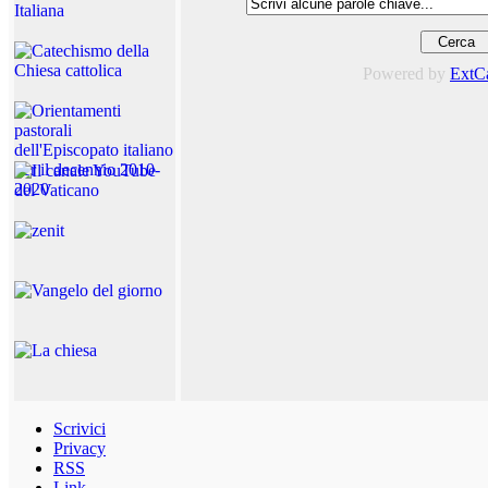
Powered by
ExtC
Scrivici
Privacy
RSS
Link