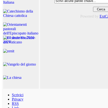
Powered by
ExtC
Scrivici
Privacy
RSS
Link