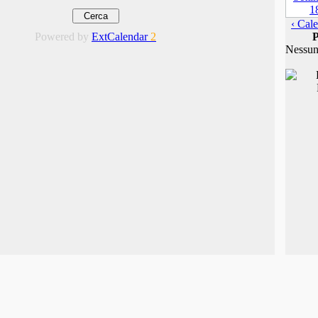
‹ Cale
Powered by
ExtCalendar
2
P
Nessun