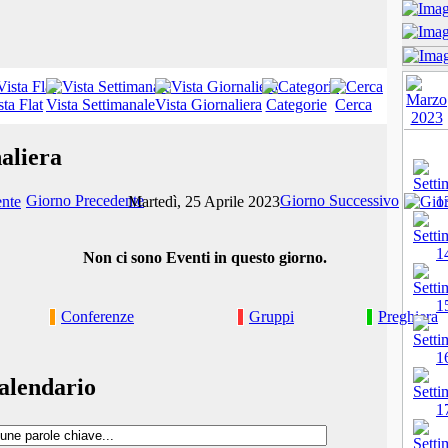
sta Flat
Vista Settimanale
Vista Giornaliera
Categorie
Cerca
aliera
Giorno Precedente
Giorno Successivo
Martedì, 25 Aprile 2023
Non ci sono Eventi in questo giorno.
Conferenze
Gruppi
Preghiera
alendario