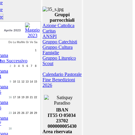
Gruppi
parrocchiali
Azione Cattolica
Caritas
Aprile 2023
ANSPI
Gruppo Catechisti
Do
Lu
Ma
Me
Gi
Ve
Sa
Gruppo Cultura
1
Famiglie
Gruppo Liturgico
Scout
2
3
4
5
6
7
8
Calendario Pastorale
Fine Benedizioni
9
10
11
12
13
14
15
2026
16
17
18
19
20
21
22
IBAN
23
24
25
26
27
28
29
IT55 O 05034
23702
000000005430
30
Area riservata