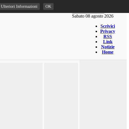
Ulteriori Informazioni
OK
Sabato 08 agosto 2026
Scrivici
Privacy
RSS
Link
Notizie
Home