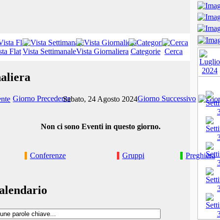
sta Flat
Vista Settimanale
Vista Giornaliera
Categorie
Cerca
aliera
Giorno Precedente
Giorno Successivo
Sabato, 24 Agosto 2024
Non ci sono Eventi in questo giorno.
Conferenze
Gruppi
Preghiera
alendario