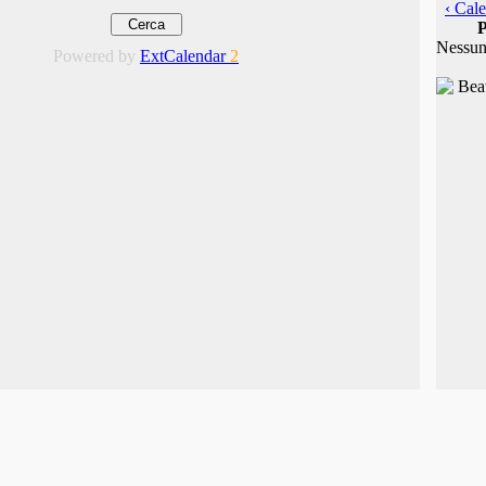
‹ Cale
P
Nessun
Powered by
ExtCalendar
2