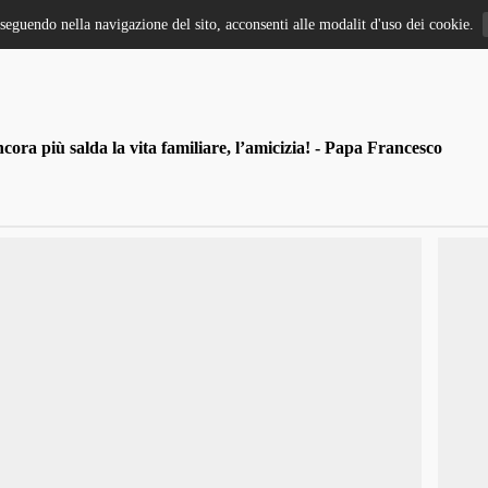
oseguendo nella navigazione del sito, acconsenti alle modalit d'uso dei cookie.
ra più salda la vita familiare, l’amicizia! - Papa Francesco