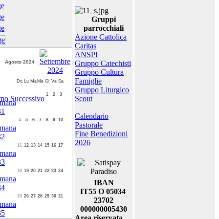
Gruppi
parrocchiali
Azione Cattolica
Caritas
ANSPI
Agosto 2024
Gruppo Catechisti
Gruppo Cultura
Famiglie
Do
Lu
Ma
Me
Gi
Ve
Sa
Gruppo Liturgico
1
2
3
Scout
Calendario
4
5
6
7
8
9
10
Pastorale
Fine Benedizioni
2026
11
12
13
14
15
16
17
18
19
20
21
22
23
24
IBAN
IT55 O 05034
25
26
27
28
29
30
31
23702
000000005430
Area riservata