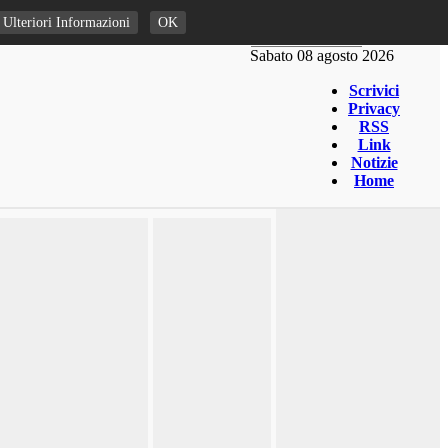
Ulteriori Informazioni
OK
Sabato 08 agosto 2026
Scrivici
Privacy
RSS
Link
Notizie
Home