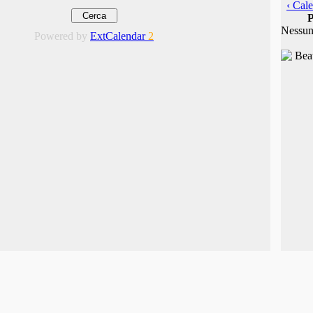
‹ Cale
P
Nessun
Powered by
ExtCalendar
2