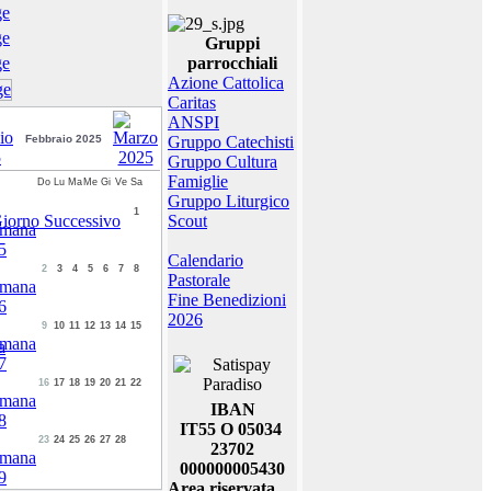
Gruppi
parrocchiali
Azione Cattolica
Caritas
ANSPI
Febbraio 2025
Gruppo Catechisti
Gruppo Cultura
Famiglie
Do
Lu
Ma
Me
Gi
Ve
Sa
Gruppo Liturgico
1
Scout
Calendario
2
3
4
5
6
7
8
Pastorale
Fine Benedizioni
2026
9
10
11
12
13
14
15
a
16
17
18
19
20
21
22
IBAN
IT55 O 05034
23
24
25
26
27
28
23702
000000005430
Area riservata