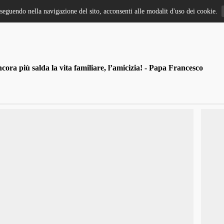
oseguendo nella navigazione del sito, acconsenti alle modalit d'uso dei cookie.
ra più salda la vita familiare, l’amicizia! - Papa Francesco