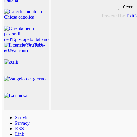
Powered by
ExtC
Scrivici
Privacy
RSS
Link