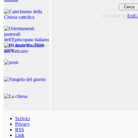
Powered by
ExtC
Scrivici
Privacy
RSS
Link