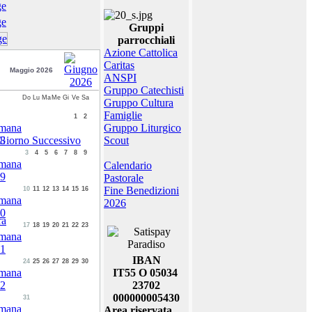
Gruppi
parrocchiali
Azione Cattolica
Caritas
Maggio 2026
ANSPI
Gruppo Catechisti
Do
Lu
Ma
Me
Gi
Ve
Sa
Gruppo Cultura
Famiglie
1
2
Gruppo Liturgico
Scout
3
4
5
6
7
8
9
Calendario
Pastorale
Fine Benedizioni
10
11
12
13
14
15
16
2026
ra
17
18
19
20
21
22
23
IBAN
24
25
26
27
28
29
30
IT55 O 05034
23702
000000005430
31
Area riservata