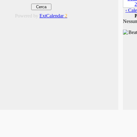
‹ Cale
Powered by
ExtCalendar
2
P
Nessun