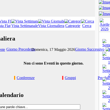
sta Flat
Vista Settimanale
Vista Giornaliera
Categorie
Cerca
aliera
Giorno Precedente
Giorno Successivo
Domenica, 17 Maggio 2026
Non ci sono Eventi in questo giorno.
Conferenze
Gruppi
Preghie
alendario