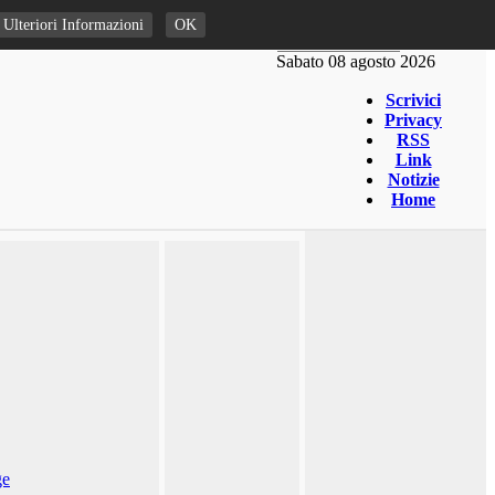
Ulteriori Informazioni
OK
Sabato 08 agosto 2026
Scrivici
Privacy
RSS
Link
Notizie
Home