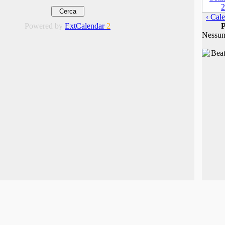
‹ Cale
Powered by
ExtCalendar
2
P
Nessun