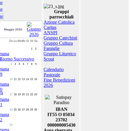
Gruppi
parrocchiali
Azione Cattolica
Caritas
Maggio 2026
ANSPI
Gruppo Catechisti
Do
Lu
Ma
Me
Gi
Ve
Sa
Gruppo Cultura
Famiglie
1
2
Gruppo Liturgico
Scout
3
4
5
6
7
8
9
Calendario
Pastorale
Fine Benedizioni
10
11
12
13
14
15
16
2026
ra
17
18
19
20
21
22
23
IBAN
24
25
26
27
28
29
30
IT55 O 05034
23702
000000005430
31
Area riservata