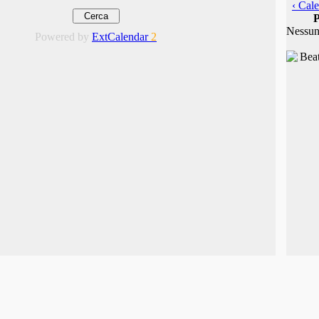
‹ Cale
P
Nessun
Powered by
ExtCalendar
2