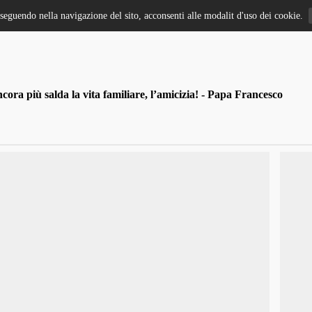
oseguendo nella navigazione del sito, acconsenti alle modalit d'uso dei cookie.
ra più salda la vita familiare, l’amicizia! - Papa Francesco