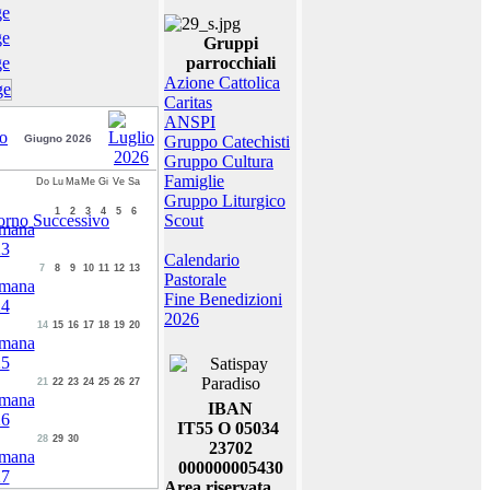
Gruppi
parrocchiali
Azione Cattolica
Caritas
ANSPI
Giugno 2026
Gruppo Catechisti
Gruppo Cultura
Famiglie
Do
Lu
Ma
Me
Gi
Ve
Sa
Gruppo Liturgico
1
2
3
4
5
6
Scout
Calendario
7
8
9
10
11
12
13
Pastorale
Fine Benedizioni
2026
14
15
16
17
18
19
20
21
22
23
24
25
26
27
IBAN
IT55 O 05034
28
29
30
23702
000000005430
Area riservata