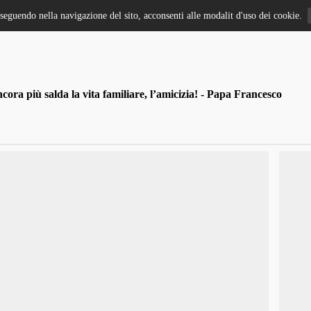
oseguendo nella navigazione del sito, acconsenti alle modalit d'uso dei cookie.
ra più salda la vita familiare, l’amicizia! - Papa Francesco