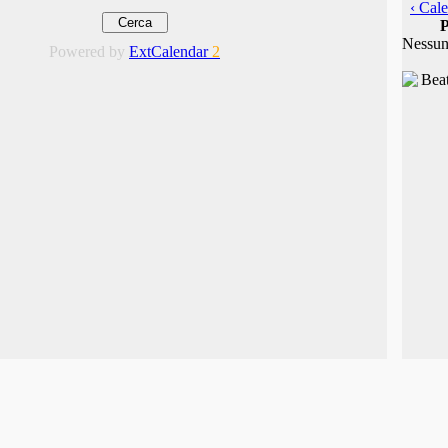
‹ Cale
P
Nessun
Powered by
ExtCalendar
2