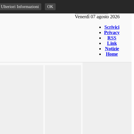
Ulteriori Informazioni
OK
Venerdì 07 agosto 2026
Scrivici
Privacy
RSS
Link
Notizie
Home