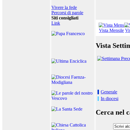
Vivere la fede
Percorsi di parole
Siti consigliati
Link
Vista Mensile
Vi
Vista Setti
Generale
In diocesi
Cerca nel c