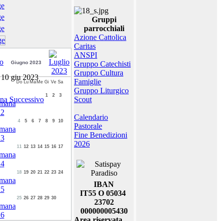
Gruppi
parrocchiali
Azione Cattolica
Caritas
ANSPI
Giugno 2023
Gruppo Catechisti
Gruppo Cultura
 10 giu 2023
Famiglie
Do
Lu
Ma
Me
Gi
Ve
Sa
Gruppo Liturgico
1
2
3
Scout
Calendario
4
5
6
7
8
9
10
Pastorale
Fine Benedizioni
2026
11
12
13
14
15
16
17
18
19
20
21
22
23
24
IBAN
IT55 O 05034
25
26
27
28
29
30
23702
000000005430
Area riservata