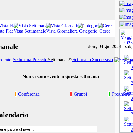
sta Flat
Vista Settimanale
Vista Giornaliera
Categorie
Cerca
manale
dom, 04 giu 2023 - sab,
Settimana Precedente
Settimana Successivo
Settimana 23
Non ci sono eventi in questa settimana
Conferenze
Gruppi
Preghiera
alendario