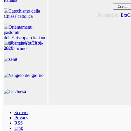
Powered by
ExtC
Scrivici
Privacy
RSS
Link