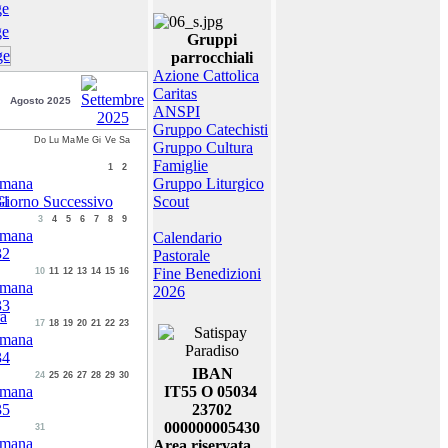
Gruppi
parrocchiali
Azione Cattolica
Caritas
Agosto 2025
ANSPI
Gruppo Catechisti
Do
Lu
Ma
Me
Gi
Ve
Sa
Gruppo Cultura
Famiglie
1
2
Gruppo Liturgico
Scout
3
4
5
6
7
8
9
Calendario
Pastorale
Fine Benedizioni
10
11
12
13
14
15
16
2026
ra
17
18
19
20
21
22
23
IBAN
24
25
26
27
28
29
30
IT55 O 05034
23702
000000005430
31
Area riservata