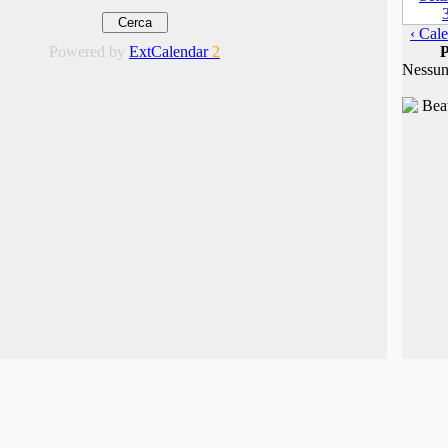
‹ Cale
Powered by
ExtCalendar
2
P
Nessun