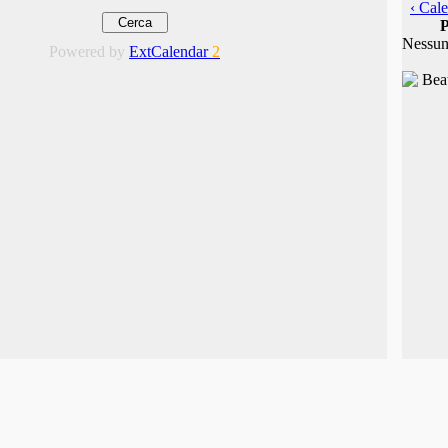
‹ Cale
P
Nessun
Powered by
ExtCalendar
2