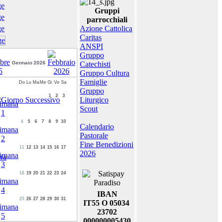
Gruppi
parrocchiali
Azione Cattolica
Caritas
ANSPI
Gruppo
Gennaio 2026
Catechisti
Gruppo Cultura
Famiglie
Do
Lu
Ma
Me
Gi
Ve
Sa
Gruppo
1
2
3
Liturgico
Scout
4
5
6
7
8
9
10
Calendario
Pastorale
Fine Benedizioni
11
12
13
14
15
16
17
2026
ra
18
19
20
21
22
23
24
IBAN
25
26
27
28
29
30
31
IT55 O 05034
23702
000000005430