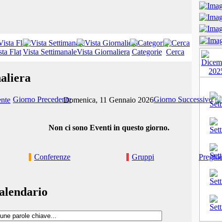
sta Flat
Vista Settimanale
Vista Giornaliera
Categorie
Cerca
aliera
Giorno Precedente
Giorno Successivo
Domenica, 11 Gennaio 2026
Non ci sono Eventi in questo giorno.
Conferenze
Gruppi
Preghie
alendario