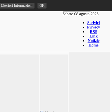
Ulteriori Informazioni
OK
Sabato 08 agosto 2026
Scrivici
Privacy
RSS
Link
Notizie
Home