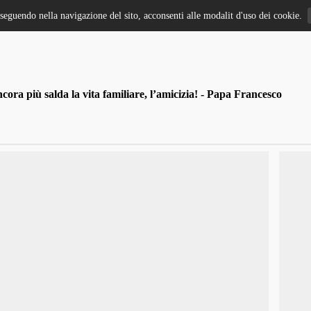
oseguendo nella navigazione del sito, acconsenti alle modalit d'uso dei cookie.
ra più salda la vita familiare, l’amicizia! - Papa Francesco