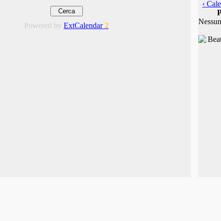
‹ Cale
P
Nessun
Powered by
ExtCalendar
2