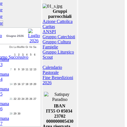
Gruppi
parrocchiali
Azione Cattolica
Caritas
ANSPI
Giugno 2026
Gruppo Catechisti
Gruppo Cultura
Famiglie
Do
Lu
Ma
Me
Gi
Ve
Sa
Gruppo Liturgico
1
2
3
4
5
6
Scout
Calendario
7
8
9
10
11
12
13
Pastorale
Fine Benedizioni
2026
14
15
16
17
18
19
20
21
22
23
24
25
26
27
IBAN
IT55 O 05034
28
29
30
23702
000000005430
Area riservata