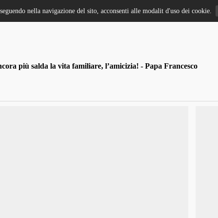
oseguendo nella navigazione del sito, acconsenti alle modalit d'uso dei cookie.
ra più salda la vita familiare, l’amicizia! - Papa Francesco