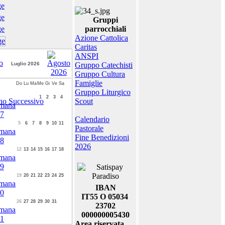
Gruppi
parrocchiali
Azione Cattolica
Caritas
ANSPI
Luglio 2026
Gruppo Catechisti
Gruppo Cultura
Famiglie
Do
Lu
Ma
Me
Gi
Ve
Sa
Gruppo Liturgico
1
2
3
4
Scout
Calendario
5
6
7
8
9
10
11
Pastorale
Fine Benedizioni
2026
12
13
14
15
16
17
18
19
20
21
22
23
24
25
IBAN
IT55 O 05034
26
27
28
29
30
31
23702
000000005430
Area riservata