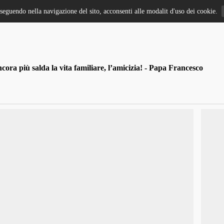
oseguendo nella navigazione del sito, acconsenti alle modalit d'uso dei cookie.
ra più salda la vita familiare, l’amicizia! - Papa Francesco