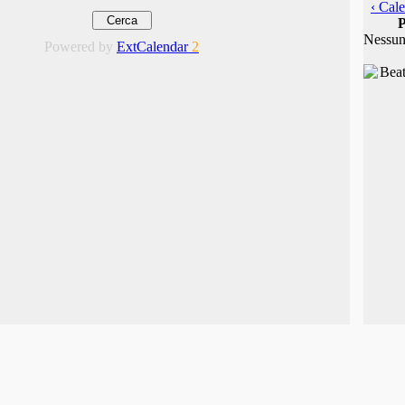
‹ Cale
P
Nessun
Powered by
ExtCalendar
2