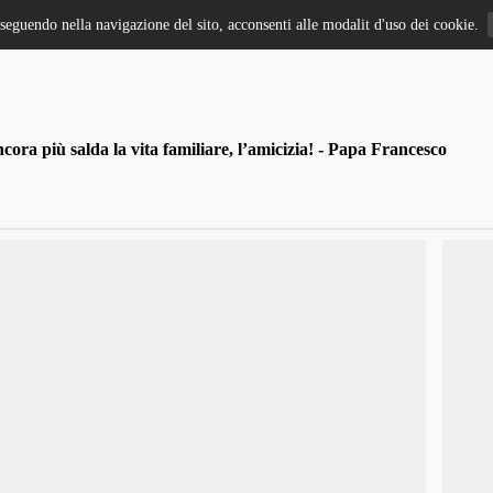
oseguendo nella navigazione del sito, acconsenti alle modalit d'uso dei cookie.
ra più salda la vita familiare, l’amicizia! - Papa Francesco