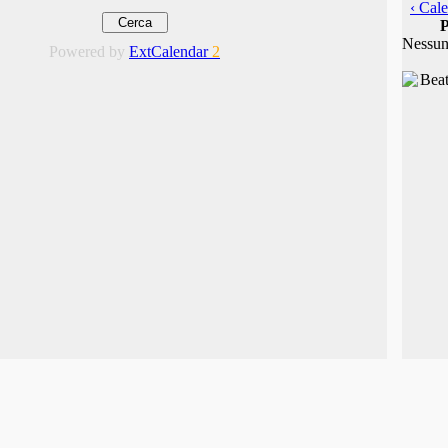
‹ Cale
P
Nessun
Powered by
ExtCalendar
2