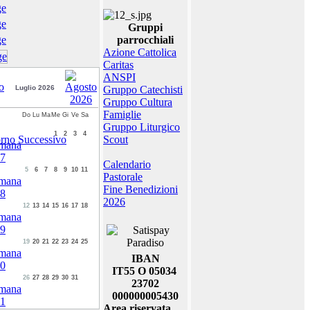
Gruppi
parrocchiali
Azione Cattolica
Caritas
ANSPI
Luglio 2026
Gruppo Catechisti
Gruppo Cultura
Famiglie
Do
Lu
Ma
Me
Gi
Ve
Sa
Gruppo Liturgico
1
2
3
4
Scout
Calendario
5
6
7
8
9
10
11
Pastorale
Fine Benedizioni
2026
12
13
14
15
16
17
18
19
20
21
22
23
24
25
IBAN
IT55 O 05034
26
27
28
29
30
31
23702
000000005430
Area riservata